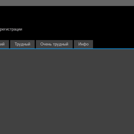
 регистрации
ний
Трудный
Очень трудный
Инфо