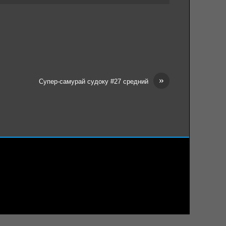
»
Супер-самурай судоку #27 средний