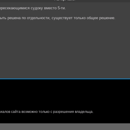
пересекающимися судоку вместо 5-ти.
быть решена по отдельности, существует только общее решение.
иалов сайта возможно только с разрешения владельца.