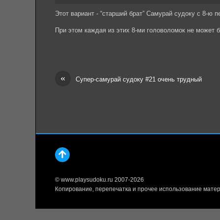
Этот вариант - “старший брат” Самурай судоку с 8-ю 
При этом каждая из этих 8-ми головоломок не может 
«
Супер-самурай судоку #21 очень трудный
© www.playsudoku.ru 2007-2026
Копирование, перепечатка и прочее использование матер