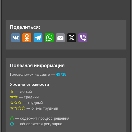
Поделиться:
V
O
T
W
E
X
V
K
d
e
h
m
i
n
l
a
a
b
o
e
t
i
e
Полезная информация
k
g
s
l
r
Головоломок на сайте —
49718
l
r
A
Уровни сложности
a
a
p
— легкий
— средний
s
m
p
— трудный
s
— очень трудный
n
— содержит процесс решения
— обновляется регулярно
i