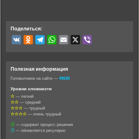
Поделиться:
V
O
T
W
E
X
V
K
d
e
h
m
i
n
l
a
a
b
o
e
t
i
e
Полезная информация
k
g
s
l
r
Головоломок на сайте —
49690
l
r
A
Уровни сложности
a
a
p
— легкий
— средний
s
m
p
— трудный
s
— очень трудный
n
— содержит процесс решения
— обновляется регулярно
i