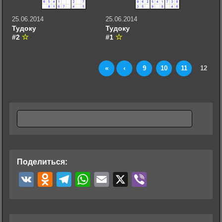
25.06.2014
25.06.2014
Тудоку
Тудоку
#2
#1
«
‹
9
10
11
12
Поделиться:
V
O
T
W
E
X
V
K
d
e
h
m
i
n
l
a
a
b