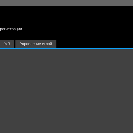
 регистрации
9х9
Управление игрой