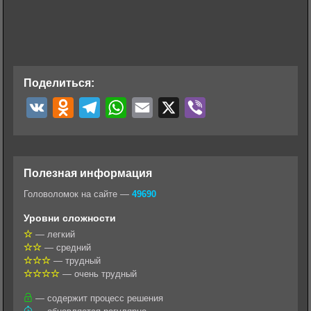
Поделиться:
V
O
T
W
E
X
V
K
d
e
h
m
i
n
l
a
a
b
o
e
t
i
e
Полезная информация
k
g
s
l
r
Головоломок на сайте —
49690
l
r
A
Уровни сложности
a
a
p
— легкий
— средний
s
m
p
— трудный
s
— очень трудный
n
— содержит процесс решения