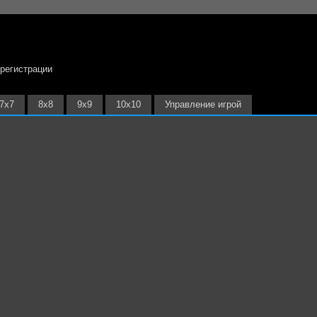
 регистрации
7х7
8х8
9х9
10х10
Управление игрой