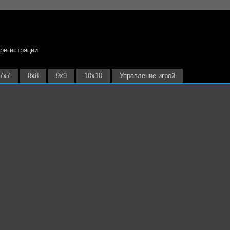
 регистрации
7х7
8х8
9х9
10х10
Управление игрой