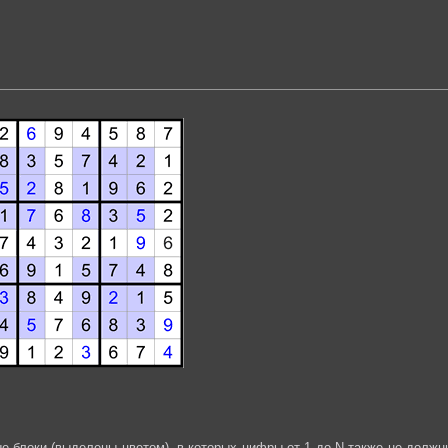
е блоки (выделены цветом), в которых цифры от 1 до N также не должн