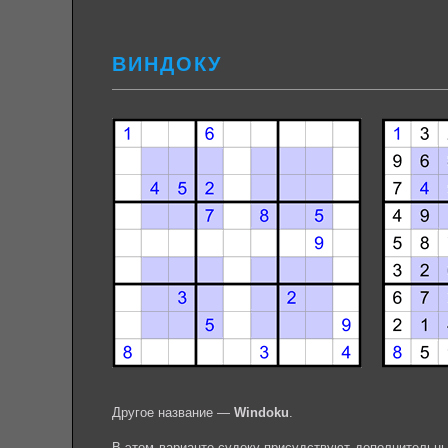
ВИНДОКУ
Другое название —
Windoku
.
В этом варианте судоку присудствуют дополнительны