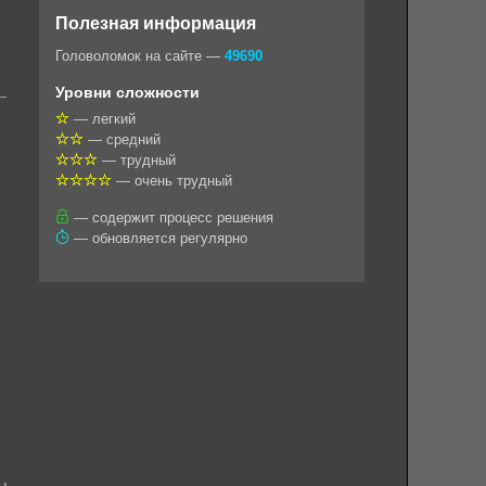
o
e
t
i
e
Полезная информация
k
g
s
l
r
Головоломок на сайте —
49690
l
r
A
Уровни сложности
a
a
p
— легкий
— средний
s
m
p
— трудный
s
— очень трудный
n
— содержит процесс решения
— обновляется регулярно
i
k
i
ы