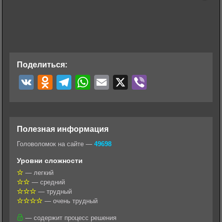
Поделиться:
V
O
T
W
E
X
V
K
d
e
h
m
i
n
l
a
a
b
o
e
t
i
e
Полезная информация
k
g
s
l
r
Головоломок на сайте —
49698
l
r
A
Уровни сложности
a
a
p
— легкий
— средний
s
m
p
— трудный
s
— очень трудный
n
— содержит процесс решения