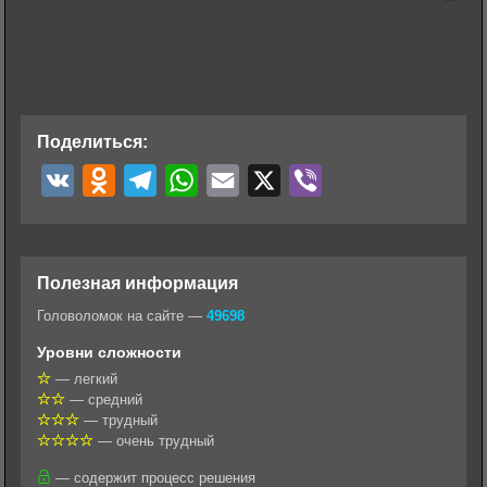
Поделиться:
V
O
T
W
E
X
V
K
d
e
h
m
i
n
l
a
a
b
o
e
t
i
e
Полезная информация
k
g
s
l
r
Головоломок на сайте —
49698
l
r
A
Уровни сложности
a
a
p
— легкий
— средний
s
m
p
— трудный
s
— очень трудный
n
— содержит процесс решения