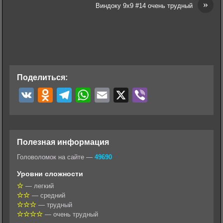
»
Виндоку 9х9 #14 очень трудный
Поделиться:
V
O
T
W
E
X
V
K
d
e
h
m
i
n
l
a
a
b
o
e
t
i
e
Полезная информация
k
g
s
l
r
Головоломок на сайте —
49690
l
r
A
Уровни сложности
a
a
p
— легкий
— средний
s
m
p
— трудный
s
— очень трудный