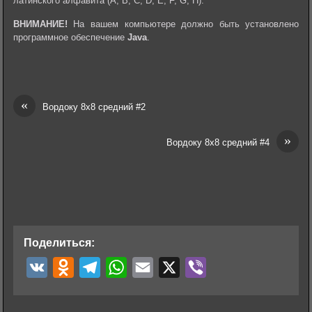
латинского алфавита (A, B, C, D, E, F, G, H).
ВНИМАНИЕ!
На вашем компьютере должно быть установлено
программное обеспечение
Java
.
«
Вордоку 8х8 средний #2
»
Вордоку 8х8 средний #4
Поделиться:
V
O
T
W
E
X
V
K
d
e
h
m
i
n
l
a
a
b