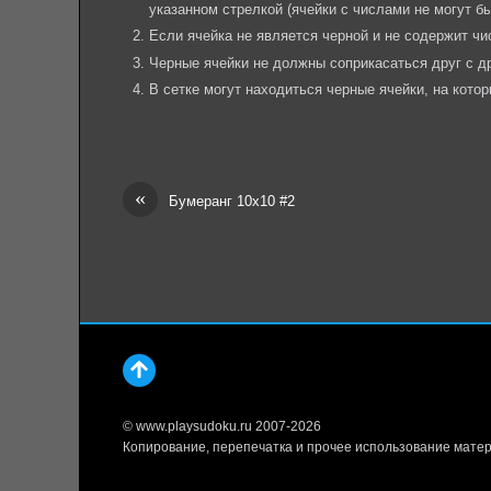
указанном стрелкой (ячейки с числами не могут б
Если ячейка не является черной и не содержит чи
Черные ячейки не должны соприкасаться друг с др
В сетке могут находиться черные ячейки, на котор
«
Бумеранг 10х10 #2
© www.playsudoku.ru 2007-2026
Копирование, перепечатка и прочее использование матер