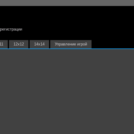
 регистрации
11
12х12
14х14
Управление игрой