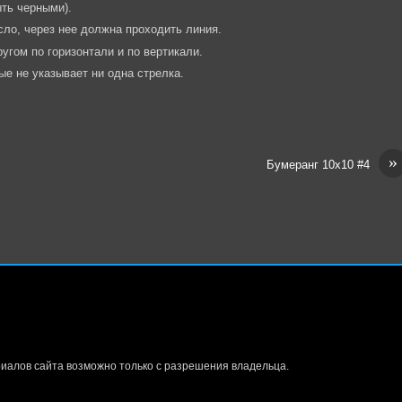
ыть черными).
сло, через нее должна проходить линия.
угом по горизонтали и по вертикали.
ые не указывает ни одна стрелка.
»
Бумеранг 10х10 #4
иалов сайта возможно только с разрешения владельца.