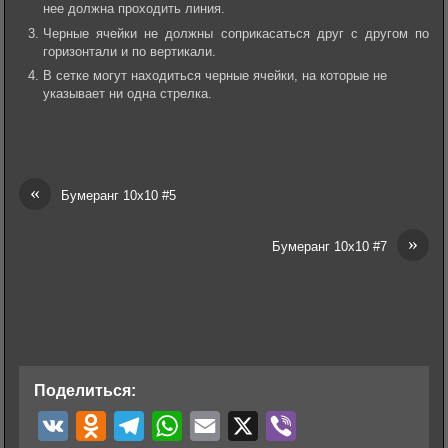
нее должна проходить линия.
Черные ячейки не должны соприкасаться друг с другом по
горизонтали и по вертикали.
В сетке могут находиться черные ячейки, на которые не
указывает ни одна стрелка.
«
Бумеранг 10х10 #5
»
Бумеранг 10х10 #7
Поделиться:
V
O
T
W
E
X
V