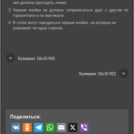
нее должна проходить линия.
Черные ячейки не должны соприкасаться друг с другом по
горизонтали и по вертикали.
В сетке могут находиться черные ячейки, на которые не
указывает ни одна стрелка.
«
Бумеранг 10х10 #20
»
Бумеранг 10х10 #22
Поделиться:
V
O
T
W
E
X
V