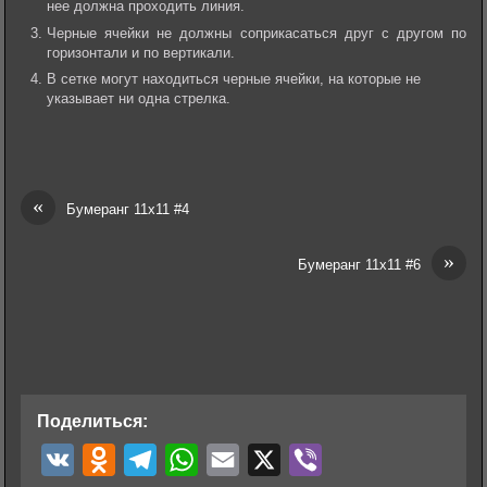
нее должна проходить линия.
Черные ячейки не должны соприкасаться друг с другом по
горизонтали и по вертикали.
В сетке могут находиться черные ячейки, на которые не
указывает ни одна стрелка.
«
Бумеранг 11х11 #4
»
Бумеранг 11х11 #6
Поделиться:
V
O
T
W
E
X
V