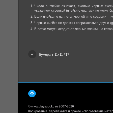
Число в ячейке означает, сколько черных яче
указанном стрелкой (ячейки с числами не могут б
Если ячейка не является черной и не содержит чи
Черные ячейки не должны соприкасаться друг с др
В сетке могут находиться черные ячейки, на котор
«
Бумеранг 11х11 #17
© www.playsudoku.ru 2007-2026
Копирование, перепечатка и прочее использование матер