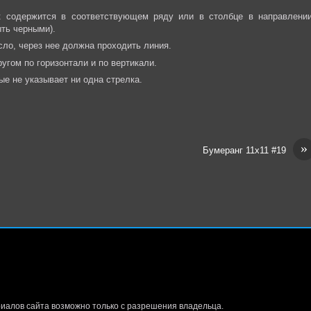
ек содержится в соответствующем ряду или в столбце в направлении
ыть черными).
сло, через нее должна проходить линия.
угом по горизонтали и по вертикали.
ые не указывает ни одна стрелка.
»
Бумеранг 11х11 #19
иалов сайта возможно только с разрешения владельца.