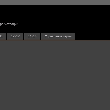
 регистрации
11
12х12
14х14
Управление игрой