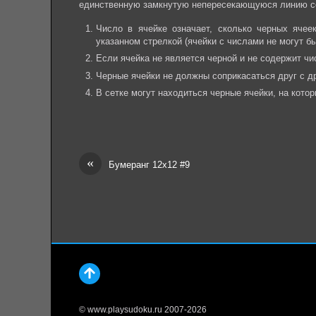
единственную замкнутую непересекающуюся линию с
Число в ячейке означает, сколько черных яче
указанном стрелкой (ячейки с числами не могут б
Если ячейка не является черной и не содержит чи
Черные ячейки не должны соприкасаться друг с др
В сетке могут находиться черные ячейки, на котор
«
Бумеранг 12х12 #9
© www.playsudoku.ru 2007-2026