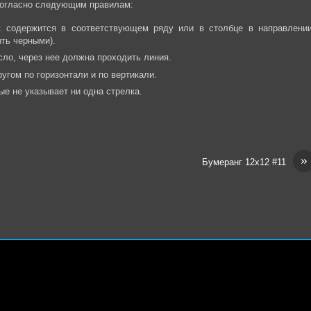
огласно следующим правилам:
ек содержится в соответствующем ряду или в столбце в направлении
ыть черными).
сло, через нее должна проходить линия.
угом по горизонтали и по вертикали.
ые не указывает ни одна стрелка.
»
Бумеранг 12х12 #11