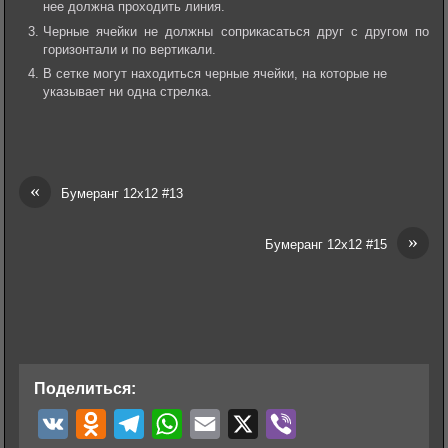
нее должна проходить линия.
Черные ячейки не должны соприкасаться друг с другом по
горизонтали и по вертикали.
В сетке могут находиться черные ячейки, на которые не
указывает ни одна стрелка.
«
Бумеранг 12х12 #13
»
Бумеранг 12х12 #15
Поделиться:
V
O
T
W
E
X
V