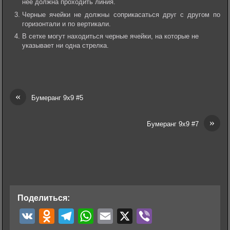
нее должна проходить линия.
Черные ячейки не должны соприкасаться друг с другом по
горизонтали и по вертикали.
В сетке могут находиться черные ячейки, на которые не
указывает ни одна стрелка.
«
Бумеранг 9х9 #5
»
Бумеранг 9х9 #7
Поделиться:
V
O
T
W
E
X
V