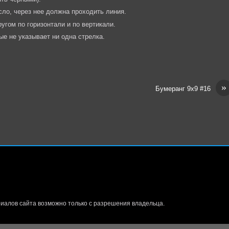
сло, через нее должна проходить линия.
угом по горизонтали и по вертикали.
ые не указывает ни одна стрелка.
»
Бумеранг 9х9 #16
иалов сайта возможно только с разрешения владельца.