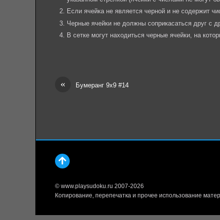
Если ячейка не является черной и не содержит чи
Черные ячейки не должны соприкасаться друг с др
В сетке могут находиться черные ячейки, на котор
«
Бумеранг 9х9 #14
© www.playsudoku.ru 2007-2026
Копирование, перепечатка и прочее использование матер