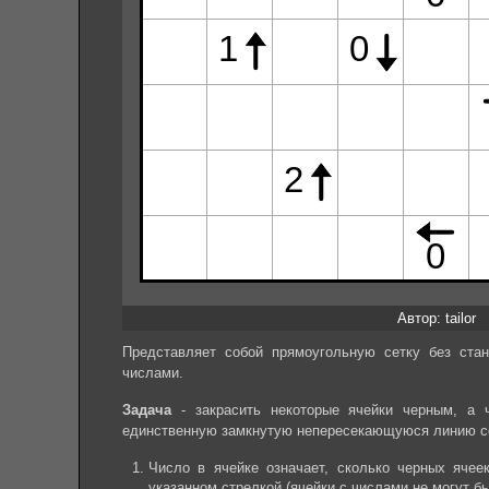
Автор: tailor
Представляет собой прямоугольную сетку без стан
числами.
Задача
- закрасить некоторые ячейки черным, а 
единственную замкнутую непересекающуюся линию с
Число в ячейке означает, сколько черных яче
указанном стрелкой (ячейки с числами не могут б