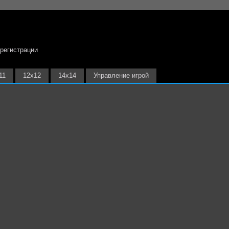
 регистрации
11
12х12
14х14
Управление игрой