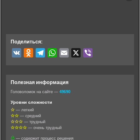
Поделиться:
V
O
T
W
E
X
V
K
d
e
h
m
i
n
l
a
a
b
o
e
t
i
e
Полезная информация
k
g
s
l
r
Головоломок на сайте —
49690
l
r
A
Уровни сложности
a
a
p
— легкий
— средний
s
m
p
— трудный
s
— очень трудный
n
— содержит процесс решения