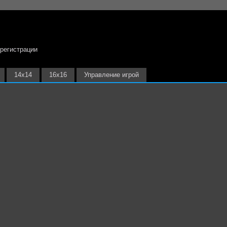
 регистрации
14х14
16х16
Управление игрой