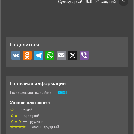
»
Судоку-аргайл 9х9 #24 средний
Поделиться:
V
O
T
W
E
X
V
K
d
e
h
m
i
n
l
a
a
b
o
e
t
i
e
Полезная информация
k
g
s
l
r
Головоломок на сайте —
49698
l
r
A
Уровни сложности
a
a
p
— легкий
— средний
s
m
p
— трудный
s
— очень трудный