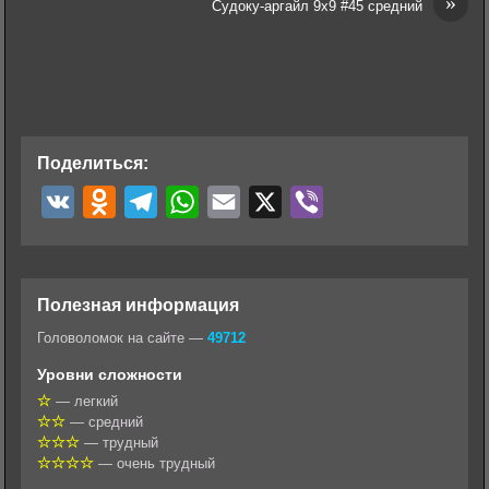
»
Судоку-аргайл 9х9 #45 средний
Поделиться:
V
O
T
W
E
X
V
K
d
e
h
m
i
n
l
a
a
b
o
e
t
i
e
Полезная информация
k
g
s
l
r
Головоломок на сайте —
49712
l
r
A
Уровни сложности
a
a
p
— легкий
— средний
s
m
p
— трудный
s
— очень трудный