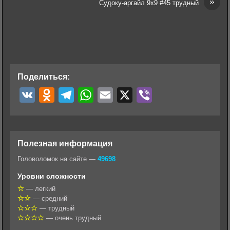
»
Судоку-аргайл 9х9 #45 трудный
Поделиться:
V
O
T
W
E
X
V
K
d
e
h
m
i
n
l
a
a
b
o
e
t
i
e
Полезная информация
k
g
s
l
r
Головоломок на сайте —
49698
l
r
A
Уровни сложности
a
a
p
— легкий
— средний
s
m
p
— трудный
s
— очень трудный