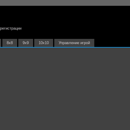
 регистрации
8х8
9х9
10х10
Управление игрой