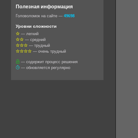
o
e
t
i
e
Полезная информация
k
g
s
l
r
Головоломок на сайте —
49698
l
r
A
Уровни сложности
a
a
p
— легкий
— средний
s
m
p
— трудный
s
— очень трудный
n
— содержит процесс решения
— обновляется регулярно
i
k
i