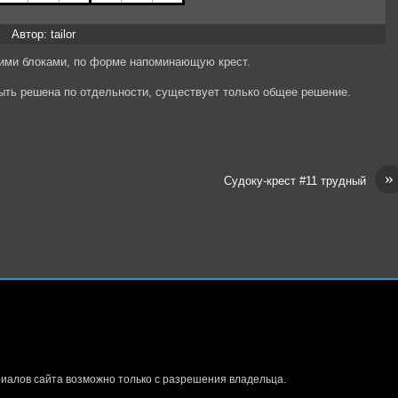
Автор: tailor
щими блоками, по форме напоминающую крест.
быть решена по отдельности, существует только общее решение.
»
Судоку-крест #11 трудный
иалов сайта возможно только с разрешения владельца.