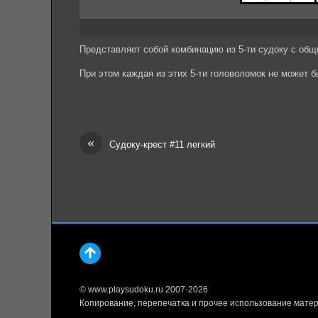
Представляет собой комбинацию из 5-ти судоку с об
При этом каждая из этих 5-ти головоломок не может 
«
Судоку-крест #11 легкий
© www.playsudoku.ru 2007-2026
Копирование, перепечатка и прочее использование матер