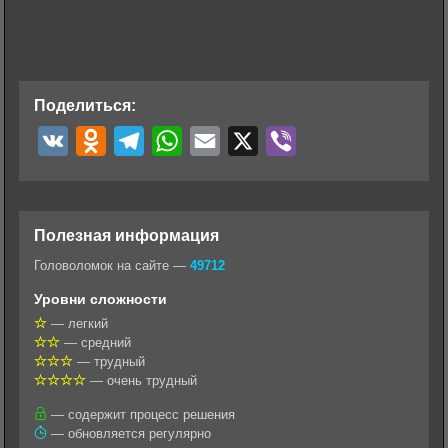
Поделиться:
V
O
T
W
E
X
V
K
d
e
h
m
i
n
l
a
a
b
o
e
t
i
e
Полезная информация
k
g
s
l
r
Головоломок на сайте —
49712
l
r
A
Уровни сложности
a
a
p
— легкий
— средний
s
m
p
— трудный
s
— очень трудный
n
— содержит процесс решения
— обновляется регулярно
i