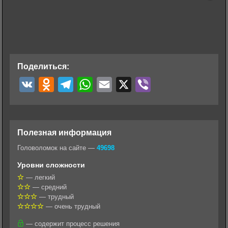
Поделиться:
V
O
T
W
E
X
V
K
d
e
h
m
i
n
l
a
a
b
o
e
t
i
e
Полезная информация
k
g
s
l
r
Головоломок на сайте —
49698
l
r
A
Уровни сложности
a
a
p
— легкий
— средний
s
m
p
— трудный
s
— очень трудный
n
— содержит процесс решения