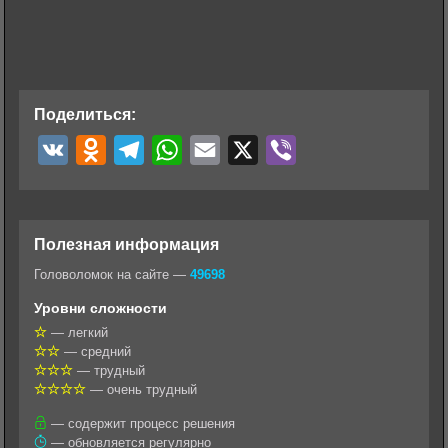
Поделиться:
V
O
T
W
E
X
V
K
d
e
h
m
i
n
l
a
a
b
o
e
t
i
e
Полезная информация
k
g
s
l
r
Головоломок на сайте —
49698
l
r
A
Уровни сложности
a
a
p
— легкий
— средний
s
m
p
— трудный
s
— очень трудный
n
— содержит процесс решения
— обновляется регулярно