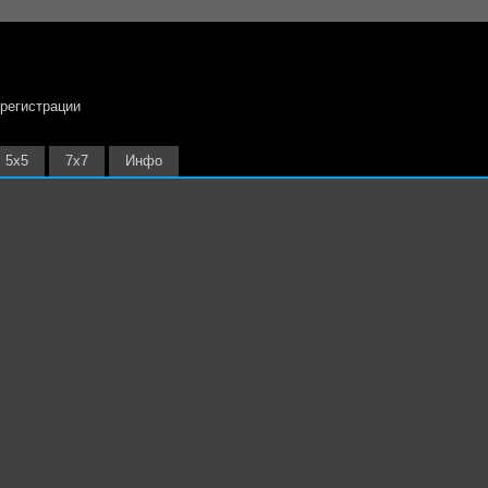
 регистрации
5х5
7х7
Инфо