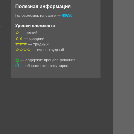
o
e
t
i
e
Полезная информация
k
g
s
l
r
Головоломок на сайте —
49690
l
r
A
Уровни сложности
a
a
p
— легкий
— средний
s
m
p
— трудный
s
— очень трудный
n
— содержит процесс решения
— обновляется регулярно
i
k
i