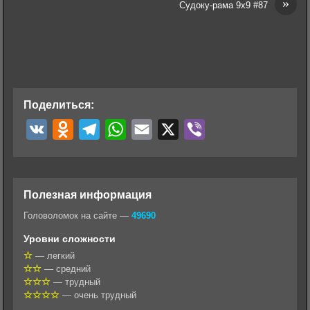
»
Судоку-рама 9х9 #87
Поделиться:
V
O
T
W
E
X
V
K
d
e
h
m
i
n
l
a
a
b
o
e
t
i
e
Полезная информация
k
g
s
l
r
Головоломок на сайте —
49690
l
r
A
Уровни сложности
a
a
p
— легкий
— средний
s
m
p
— трудный
s
— очень трудный