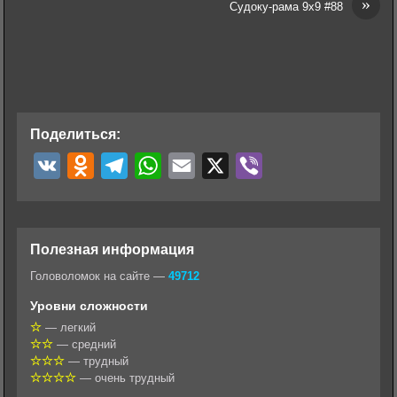
»
Судоку-рама 9х9 #88
Поделиться:
V
O
T
W
E
X
V
K
d
e
h
m
i
n
l
a
a
b
o
e
t
i
e
Полезная информация
k
g
s
l
r
Головоломок на сайте —
49712
l
r
A
Уровни сложности
a
a
p
— легкий
— средний
s
m
p
— трудный
s
— очень трудный