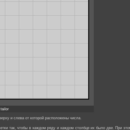
tailor
верху и слева от которой расположены числа.
етки так, чтобы в каждом ряду и каждом столбце их было две. При это