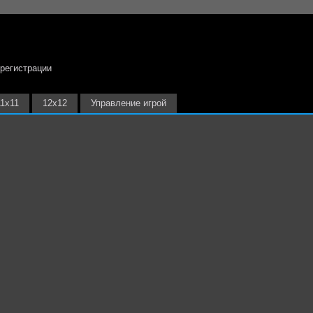
 регистрации
11х11
12х12
Управление игрой