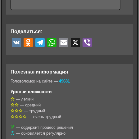
Поделиться:
V
O
T
W
E
X
V
K
d
e
h
m
i
n
l
a
a
b
o
e
t
i
e
Полезная информация
k
g
s
l
r
Головоломок на сайте —
49681
l
r
A
Уровни сложности
a
a
p
— легкий
— средний
s
m
p
— трудный
s
— очень трудный
n
— содержит процесс решения
— обновляется регулярно
i