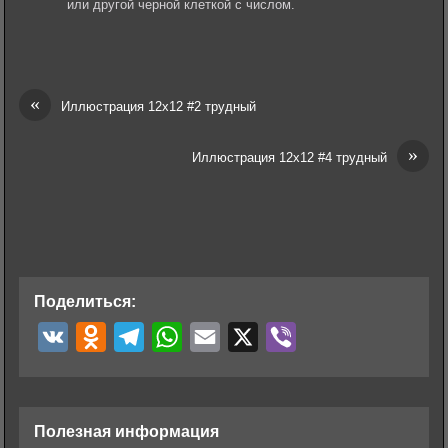
или другой черной клеткой с числом.
«
Иллюстрация 12х12 #2 трудный
»
Иллюстрация 12х12 #4 трудный
Поделиться:
V
O
T
W
E
X
V
K
d
e
h
m
i
n
l
a
a
b
o
e
t
i
e
Полезная информация