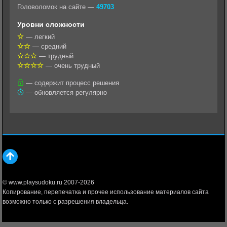
k
g
s
l
r
Головоломок на сайте —
49703
l
r
A
Уровни сложности
a
a
p
— легкий
— средний
s
m
p
— трудный
s
— очень трудный
n
— содержит процесс решения
— обновляется регулярно
i
k
i
© www.playsudoku.ru 2007-2026
Копирование, перепечатка и прочее использование материалов сайта
возможно только с разрешения владельца.