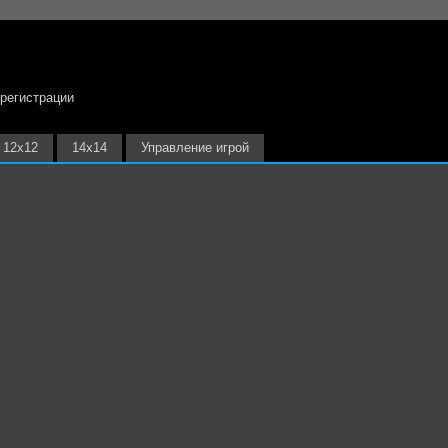
 регистрации
12х12
14х14
Управление игрой