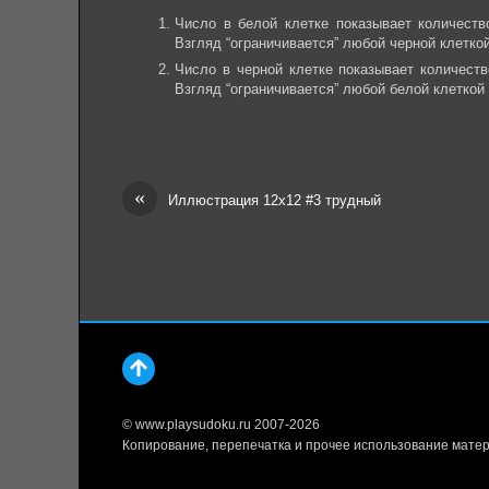
Число в белой клетке показывает количеств
Взгляд “ограничивается” любой черной клеткой
Число в черной клетке показывает количеств
Взгляд “ограничивается” любой белой клеткой 
«
Иллюстрация 12х12 #3 трудный
© www.playsudoku.ru 2007-2026
Копирование, перепечатка и прочее использование матер