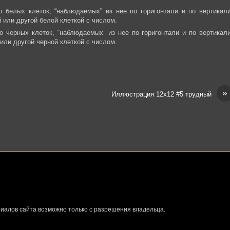
о белых клеток, “наблюдаемых” из нее по горигонтали и по вертикали
 или другой белой клеткой с числом.
о черных клеток, “наблюдаемых” из нее по горигонтали и по вертикали
или другой черной клеткой с числом.
»
Иллюстрация 12х12 #5 трудный
иалов сайта возможно только с разрешения владельца.