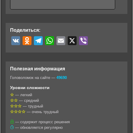
Поделиться:
V
O
T
W
E
X
V
K
d
e
h
m
i
n
l
a
a
b
o
e
t
i
e
Полезная информация
k
g
s
l
r
Головоломок на сайте —
49690
l
r
A
Уровни сложности
a
a
p
— легкий
— средний
s
m
p
— трудный
s
— очень трудный
n
— содержит процесс решения
— обновляется регулярно
i