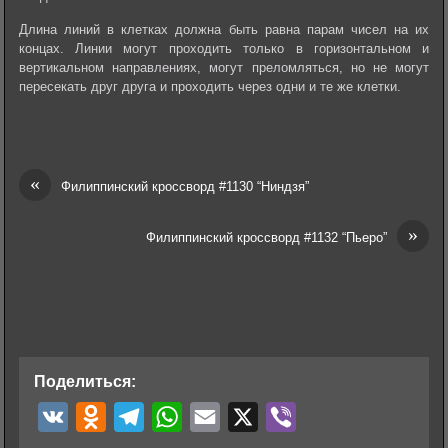
Длина линий в клетках должна быть равна парам чисел на их
концах. Линии могут проходить только в горизонтальном и
вертикальном направлениях, могут преломляться, но не могут
пересекать друг друга и проходить через одни и те же клетки.
«
Филиппинский кроссворд #1130 “Ниндзя”
»
Филиппинский кроссворд #1132 “Пьеро”
Поделиться:
V
O
T
W
E
X
V
K
d
e
h
m
i