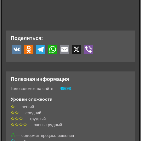
Поделиться:
V
O
T
W
E
X
V
K
d
e
h
m
i
n
l
a
a
b
o
e
t
i
e
Полезная информация
k
g
s
l
r
Головоломок на сайте —
49698
l
r
A
Уровни сложности
a
a
p
— легкий
— средний
s
m
p
— трудный
s
— очень трудный
n
— содержит процесс решения