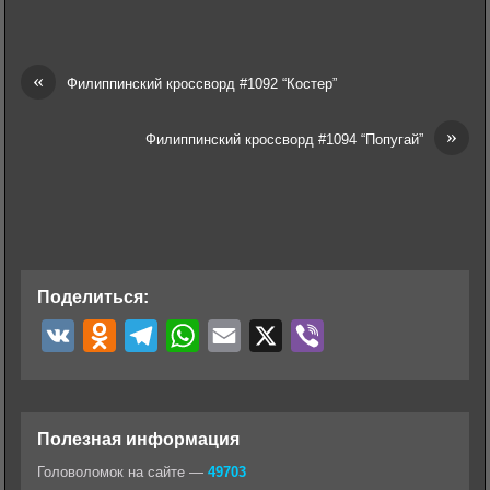
«
Филиппинский кроссворд #1092 “Костер”
»
Филиппинский кроссворд #1094 “Попугай”
Поделиться:
V
O
T
W
E
X
V
K
d
e
h
m
i
n
l
a
a
b
o
e
t
i
e
Полезная информация
k
g
s
l
r
Головоломок на сайте —
49703