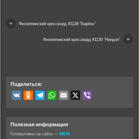
«
Филиппинский кроссворд #1128 “Барбос”
»
Филиппинский кроссворд #1130 “Ниндзя”
Поделиться:
V
O
T
W
E
X
V
K
d
e
h
m
i
n
l
a
a
b
o
e
t
i
e
Полезная информация
k
g
s
l
r
Головоломок на сайте —
49690