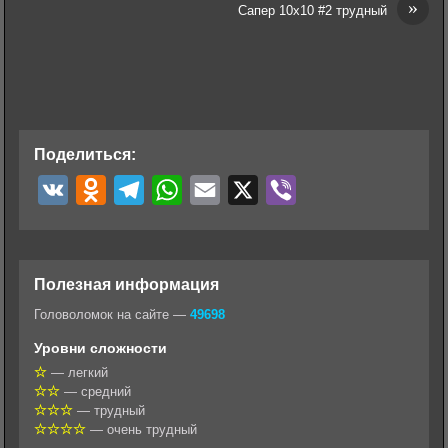
»
Сапер 10х10 #2 трудный
Поделиться:
V
O
T
W
E
X
V
K
d
e
h
m
i
n
l
a
a
b
o
e
t
i
e
Полезная информация
k
g
s
l
r
Головоломок на сайте —
49698
l
r
A
Уровни сложности
a
a
p
— легкий
— средний
s
m
p
— трудный
s
— очень трудный