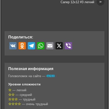
»
Сапер 12х12 #3 легкий
Поделиться:
V
O
T
W
E
X
V
K
d
e
h
m
i
n
l
a
a
b
o
e
t
i
e
Полезная информация
k
g
s
l
r
Головоломок на сайте —
49690
l
r
A
Уровни сложности
a
a
p
— легкий
— средний
s
m
p
— трудный
s
— очень трудный