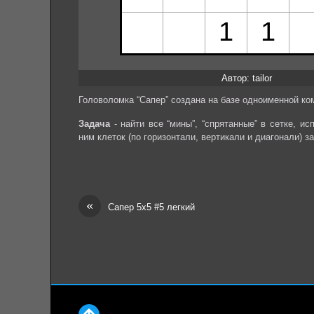
Автор: tailor
Головоломка “Сапер” создана на базе одноименной ко
Задача
- найти все “мины”, “спрятанные” в сетке, и
ним клеток (по горизонтали, вертикали и диагонали) з
«
Сапер 5х5 #5 легкий