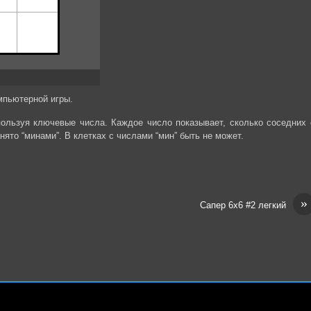
мпьютерной игры.
спользуя ключевые числа. Каждое число показывает, сколько соседних 
анято “минами”. В клетках с числами “мин” быть не может.
»
Сапер 6х6 #2 легкий