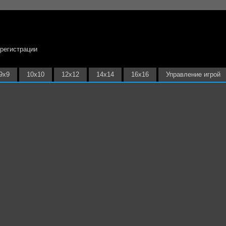
 регистрации
9х9
10х10
12х12
14х14
16х16
Управление игрой