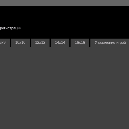
 регистрации
9х9
10х10
12х12
14х14
16х16
Управление игрой