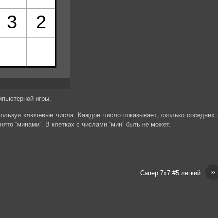
мпьютерной игры.
спользуя ключевые числа. Каждое число показывает, сколько соседних 
анято “минами”. В клетках с числами “мин” быть не может.
»
Сапер 7х7 #5 легкий