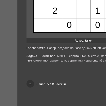
Автор: tailor
Головоломка “Сапер” создана на базе одноименной ко
Задача
- найти все “мины”, “спрятанные” в сетке, и
ним клеток (по горизонтали, вертикали и диагонали) з
«
Сапер 7х7 #3 легкий