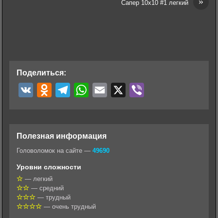
»
Сапер 10х10 #1 легкий
Поделиться:
V
O
T
W
E
X
V
K
d
e
h
m
i
n
l
a
a
b
o
e
t
i
e
Полезная информация
k
g
s
l
r
Головоломок на сайте —
49690
l
r
A
Уровни сложности
a
a
p
— легкий
— средний
s
m
p
— трудный
s
— очень трудный